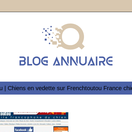
u | Chiens en vedette sur Frenchtou­tou France chi