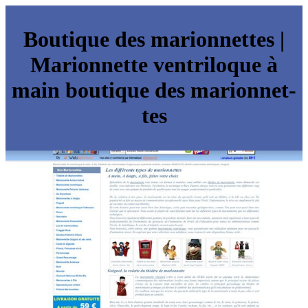
Boutique des ma­rion­net­tes |
Marionnette ventriloque à
main boutique des ma­rion­net­
tes