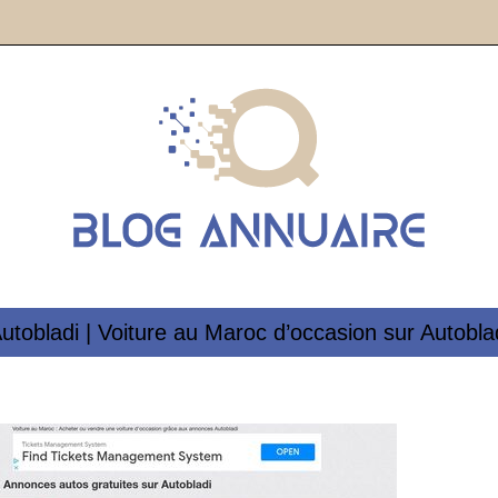
utobladi | Voiture au Maroc d’occasion sur Autobla