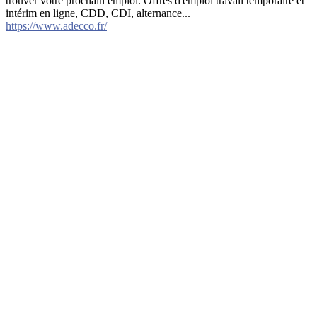
trouver votre prochain emploi. Offres d'emploi travail temporaire et
intérim en ligne, CDD, CDI, alternance...
https://www.adecco.fr/